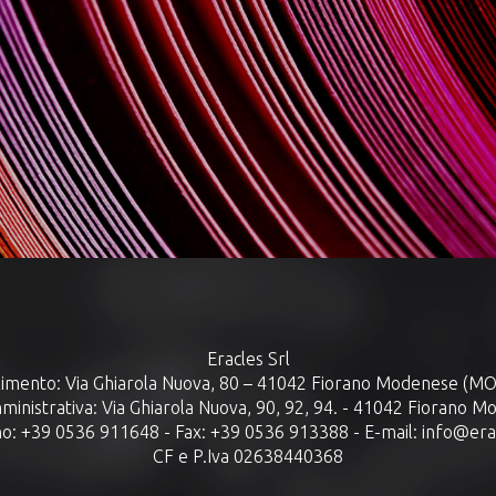
Eracles Srl
limento: Via Ghiarola Nuova, 80 – 41042 Fiorano Modenese (MO)
inistrativa: Via Ghiarola Nuova, 90, 92, 94. - 41042 Fiorano M
o: +39 0536 911648 - Fax: +39 0536 913388 - E-mail: info@era
CF e P.Iva 02638440368