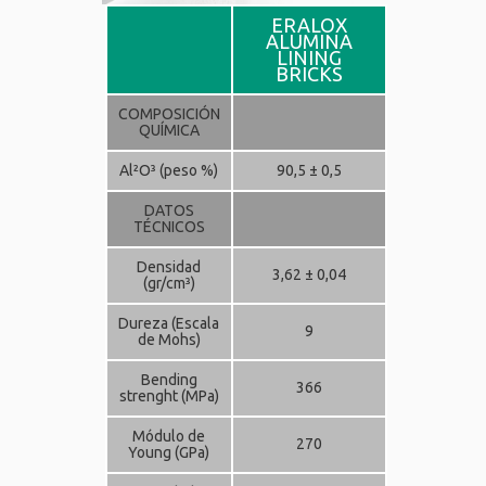
ERALOX
ALUMINA
LINING
BRICKS
COMPOSICIÓN
QUÍMICA
Al²O³ (peso %)
90,5 ± 0,5
DATOS
TÉCNICOS
Densidad
3,62 ± 0,04
(gr/cm³)
Dureza (Escala
9
de Mohs)
Bending
366
strenght (MPa)
Módulo de
270
Young (GPa)