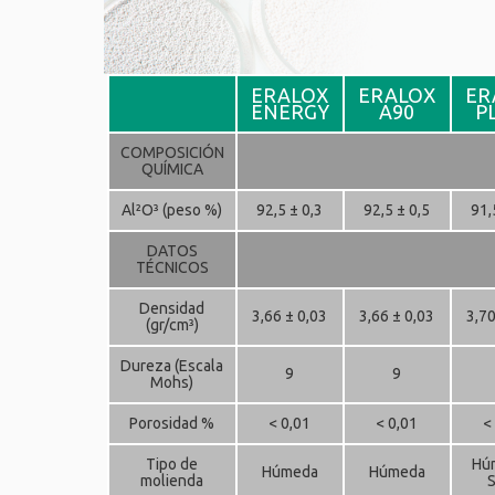
ERALOX
ERALOX
ER
ENERGY
A90
P
COMPOSICIÓN
QUÍMICA
Al²O³ (peso %)
92,5 ± 0,3
92,5 ± 0,5
91,
DATOS
TÉCNICOS
Densidad
3,66 ± 0,03
3,66 ± 0,03
3,70
(gr/cm³)
Dureza (Escala
9
9
Mohs)
Porosidad %
< 0,01
< 0,01
<
Tipo de
Hú
Húmeda
Húmeda
molienda