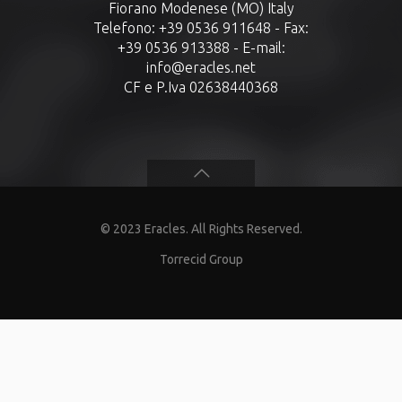
Fiorano Modenese (MO) Italy
Telefono: +39 0536 911648 - Fax:
+39 0536 913388 - E-mail:
info@eracles.net
CF e P.Iva 02638440368
© 2023 Eracles. All Rights Reserved.
Torrecid Group