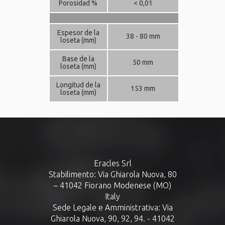
Porosidad %
< 0,01
Espesor de la
38 - 80 mm
loseta (mm)
Base de la
50 mm
loseta (mm)
Longitud de la
153 mm
loseta (mm)
Eracles Srl
Stabilimento: Via Ghiarola Nuova, 80
– 41042 Fiorano Modenese (MO)
Italy
Sede Legale e Amministrativa: Via
Ghiarola Nuova, 90, 92, 94. - 41042