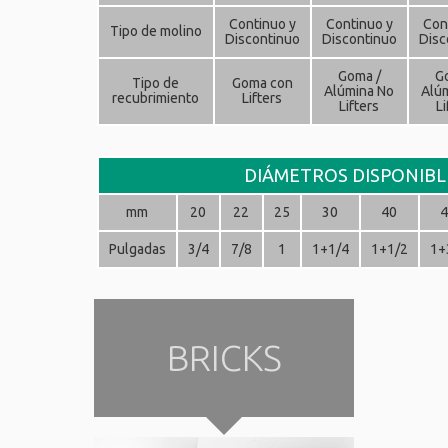
Continuo y
Continuo y
Con
Tipo de molino
Discontinuo
Discontinuo
Disc
Goma /
G
Tipo de
Goma con
Alúmina No
Alú
recubrimiento
Lifters
Lifters
Li
DIÁMETROS DISPONIBL
mm
20
22
25
30
40
Pulgadas
3/4
7/8
1
1+1/4
1+1/2
1+
BRICKS